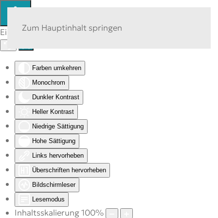
Zum Hauptinhalt springen
Eingabehilfen öffnen
Farben umkehren
Monochrom
Dunkler Kontrast
Heller Kontrast
Niedrige Sättigung
Hohe Sättigung
Links hervorheben
Überschriften hervorheben
Bildschirmleser
Lesemodus
Inhaltsskalierung
100
%